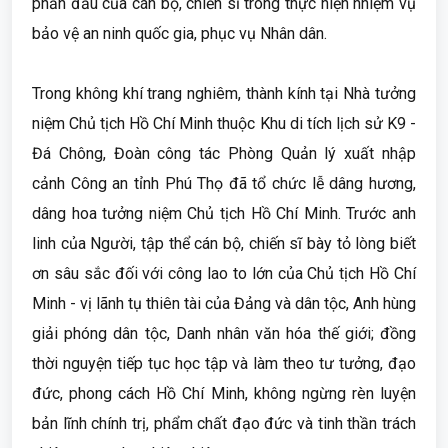
phấn đấu của cán bộ, chiến sĩ trong thực hiện nhiệm vụ
bảo vệ an ninh quốc gia, phục vụ Nhân dân.
Trong không khí trang nghiêm, thành kính tại Nhà tưởng
niệm Chủ tịch Hồ Chí Minh thuộc Khu di tích lịch sử K9 -
Đá Chông, Đoàn công tác Phòng Quản lý xuất nhập
cảnh Công an tỉnh Phú Thọ đã tổ chức lễ dâng hương,
dâng hoa tưởng niệm Chủ tịch Hồ Chí Minh. Trước anh
linh của Người, tập thể cán bộ, chiến sĩ bày tỏ lòng biết
ơn sâu sắc đối với công lao to lớn của Chủ tịch Hồ Chí
Minh - vị lãnh tụ thiên tài của Đảng và dân tộc, Anh hùng
giải phóng dân tộc, Danh nhân văn hóa thế giới; đồng
thời nguyện tiếp tục học tập và làm theo tư tưởng, đạo
đức, phong cách Hồ Chí Minh, không ngừng rèn luyện
bản lĩnh chính trị, phẩm chất đạo đức và tinh thần trách