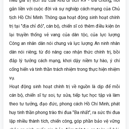
hiểu giá trị lịch sử của Khu di tích K9 - Đá Chông, nơi
gắn liền với cuộc đời và sự nghiệp cách mạng của Chủ
tịch Hồ Chí Minh. Thông qua hoạt động sinh hoạt chính
trị tại "địa chỉ đỏ", cán bộ, chiến sĩ có thêm điều kiện ôn
lại truyền thống vẻ vang của dân tộc, của lực lượng
Công an nhân dân nói chung và lực lượng An ninh nhân
dân nói riêng; từ đó nâng cao nhận thức chính trị, bồi
đắp lý tưởng cách mạng, khơi dậy niềm tự hào, ý chí
cống hiến và tinh thần trách nhiệm trong thực hiện nhiệm
vụ.
Hoạt động sinh hoạt chính trị về nguồn là dịp để mỗi
cán bộ, chiến sĩ tự soi, tự sửa, tiếp tục học tập và làm
theo tư tưởng, đạo đức, phong cách Hồ Chí Minh; phát
huy tinh thần phong trào thi đua "Ba nhất", ra sức thi đua
lập nhiều thành tích, chiến công, góp phần bảo vệ vững