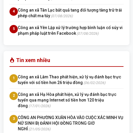
Công an xã Tân Lạc bắt quả tang đối tượng tàng trữ trái
4
phép chất ma túy
(07/08/2026)
Công an xã Yên Lập xử lý trường hợp bình luận cổ súy vi
5
phạm pháp luật trên Facebook
(07/08/2026)
Tin xem nhiều
Công an xã Lâm Thao phát hiện, xử lý vụ đánh bạc trực
1
tuyến với số tiền hơn 26 triệu đồng
(06/02/2026)
Công an xã Hạ Hòa phát hiện, xử lý vụ đánh bạc trực
2
tuyến qua mạng Internet số tiền hơn 120 triệu
đồng
(17/01/2026)
CÔNG AN PHƯỜNG XUÂN HÒA VÀO CUỘC XÁC MINH VỤ
3
NỮ SINH BỊ ĐÁNH HỘI ĐỒNG TRONG GIỜ
NGHỈ
(21/05/2026)