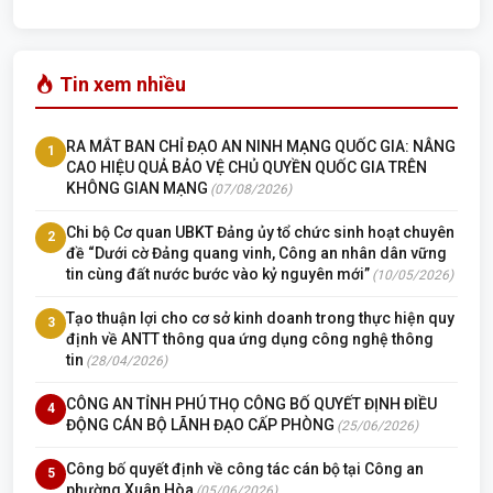
Tin xem nhiều
RA MẮT BAN CHỈ ĐẠO AN NINH MẠNG QUỐC GIA: NÂNG
1
CAO HIỆU QUẢ BẢO VỆ CHỦ QUYỀN QUỐC GIA TRÊN
KHÔNG GIAN MẠNG
(07/08/2026)
Chi bộ Cơ quan UBKT Đảng ủy tổ chức sinh hoạt chuyên
2
đề “Dưới cờ Đảng quang vinh, Công an nhân dân vững
tin cùng đất nước bước vào kỷ nguyên mới”
(10/05/2026)
Tạo thuận lợi cho cơ sở kinh doanh trong thực hiện quy
3
định về ANTT thông qua ứng dụng công nghệ thông
tin
(28/04/2026)
CÔNG AN TỈNH PHÚ THỌ CÔNG BỐ QUYẾT ĐỊNH ĐIỀU
4
ĐỘNG CÁN BỘ LÃNH ĐẠO CẤP PHÒNG
(25/06/2026)
Công bố quyết định về công tác cán bộ tại Công an
5
phường Xuân Hòa
(05/06/2026)