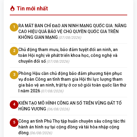
Tin mới nhất
RA MẮT BAN CHỈ ĐẠO AN NINH MẠNG QUỐC GIA: NÂNG
1
CAO HIỆU QUẢ BẢO VỆ CHỦ QUYỀN QUỐC GIA TRÊN
KHÔNG GIAN MẠNG
(07/08/2026)
Chủ động tham mưu, bảo đảm tuyệt đối an ninh, an
2
toàn Hội nghị về phát triển khoa học, công nghệ và
chuyển đổi số
(07/08/2026)
Phòng Hậu cần chủ động bảo đảm phương tiện phục
3
vụ đoàn Công an tỉnh tham gia Hội thi lực lượng tham
gia bảo vệ an ninh, trật tự ở cơ sở giỏi toàn quốc lần thứ
I năm 2026
(07/08/2026)
KIẾN TẠO MÔ HÌNH CÔNG AN SỐ TRÊN VÙNG ĐẤT TỔ
4
HÙNG VƯƠNG
(06/08/2026)
Công an tỉnh Phú Thọ tập huấn chuyên sâu công tác thi
5
hành án hình sự tại cộng đồng và tái hòa nhập cộng
đồng
(06/08/2026)