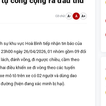
t tự công cộng ra đầu thú
Cỡ chữ:
A-
A
A+
 sự khu vực Hoà Bình tiếp nhận tin báo của
g 23h00 ngày 26/04/2026, 01 nhóm gồm 09 đối
 lách, đánh võng, đi ngược chiều, cầm theo
chai điều khiển xe đi vòng theo các tuyến
xe mô tô trên xe có 02 người và dùng dao
 đường (hiện đang xác minh bị hại).