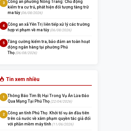
Công an phường Nông Trang: Chủ động
3
kiểm tra cư trú, phát hiện đối tượng tàng trữ
ma túy
(06/08/2026)
Công an xã Yên Trị liên tiếp xử lý các trường
4
hợp vi phạm về ma túy
(06/08/2026)
Tăng cường kiểm tra, bảo đảm an toàn hoạt
5
động ngân hàng tại phường Phú
Thọ
(06/08/2026)
Tin xem nhiều
Thông Báo Tìm Bị Hại Trong Vụ Án Lừa Đảo
1
Qua Mạng Tại Phú Thọ
(22/04/2026)
Công an tỉnh Phú Thọ: Khởi tố vụ án đầu tiên
2
trên cả nước về xâm phạm quyền tác giả đối
với phần mềm máy tính
(11/06/2026)