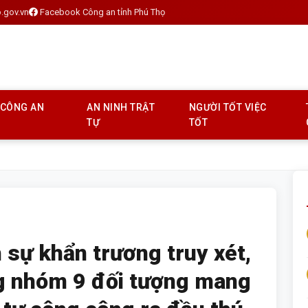
.gov.vn
Facebook Công an tỉnh Phú Thọ
 CÔNG AN
AN NINH TRẬT
NGƯỜI TỐT VIỆC
TỰ
TỐT
 sự khẩn trương truy xét,
g nhóm 9 đối tượng mang