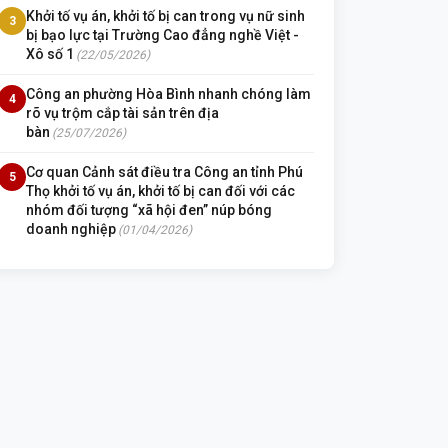
Khởi tố vụ án, khởi tố bị can trong vụ nữ sinh
3
bị bạo lực tại Trường Cao đẳng nghề Việt -
Xô số 1
(22/05/2026)
Công an phường Hòa Bình nhanh chóng làm
4
rõ vụ trộm cắp tài sản trên địa
bàn
(25/07/2026)
Cơ quan Cảnh sát điều tra Công an tỉnh Phú
5
Thọ khởi tố vụ án, khởi tố bị can đối với các
nhóm đối tượng “xã hội đen” núp bóng
doanh nghiệp
(01/04/2026)