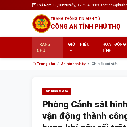
Thứ Năm, 06/08/2026
069 2646 112
catinh@phutho
TRANG THÔNG TIN ĐIỆN TỬ
CÔNG AN TỈNH PHÚ THỌ
TRANG
GIỚI THIỆU
HOẠT ĐỘNG
CHỦ
TỈNH
Trang chủ
An ninh trật tự
Chi tiết bài viết
An ninh trật tự
Phòng Cảnh sát hình
vận động thành côn