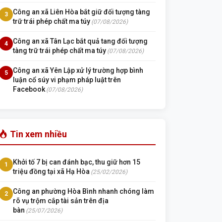
Công an xã Liên Hòa bắt giữ đối tượng tàng
3
trữ trái phép chất ma túy
(07/08/2026)
Công an xã Tân Lạc bắt quả tang đối tượng
4
tàng trữ trái phép chất ma túy
(07/08/2026)
Công an xã Yên Lập xử lý trường hợp bình
5
luận cổ súy vi phạm pháp luật trên
Facebook
(07/08/2026)
Tin xem nhiều
Khởi tố 7 bị can đánh bạc, thu giữ hơn 15
1
triệu đồng tại xã Hạ Hòa
(25/02/2026)
Công an phường Hòa Bình nhanh chóng làm
2
rõ vụ trộm cắp tài sản trên địa
bàn
(25/07/2026)