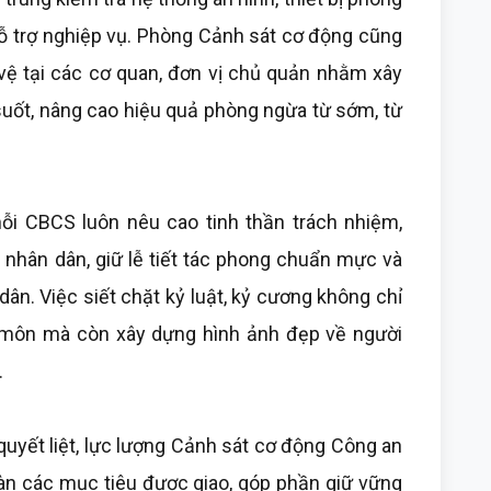
ỗ trợ nghiệp vụ. Phòng Cảnh sát cơ động cũng
 vệ tại các cơ quan, đơn vị chủ quản nhằm xây
 suốt, nâng cao hiệu quả phòng ngừa từ sớm, từ
mỗi CBCS luôn nêu cao tinh thần trách nhiệm,
nhân dân, giữ lễ tiết tác phong chuẩn mực và
dân. Việc siết chặt kỷ luật, kỷ cương không chỉ
 môn mà còn xây dựng hình ảnh đẹp về người
.
quyết liệt, lực lượng Cảnh sát cơ động Công an
oàn các mục tiêu được giao, góp phần giữ vững