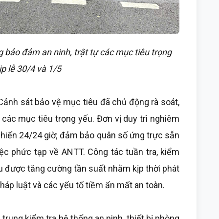
bảo đảm an ninh, trật tự các mục tiêu trọng
p lễ 30/4 và 1/5
 Cảnh sát bảo vệ mục tiêu đã chủ động rà soát,
các mục tiêu trọng yếu. Đơn vị duy trì nghiêm
 chiến 24/24 giờ; đảm bảo quân số ứng trực sẵn
iệc phức tạp về ANTT. Công tác tuần tra, kiểm
u được tăng cường tần suất nhằm kịp thời phát
háp luật và các yếu tố tiềm ẩn mất an toàn.
 trung kiểm tra hệ thống an ninh, thiết bị phòng