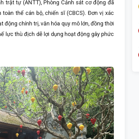
h trật tự (ANTT), Phòng Cảnh sát cơ động đã
 toàn thể cán bộ, chiến sĩ (CBCS). Đơn vị xác
ạt động chính trị, văn hóa quy mô lớn, đồng thời
thế lực thù địch dễ lợi dụng hoạt động gây phức