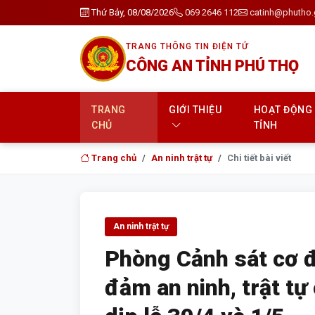
Thứ Bảy, 08/08/2026
069 2646 112
catinh@phutho.
TRANG THÔNG TIN ĐIỆN TỬ
CÔNG AN TỈNH PHÚ THỌ
TRANG
GIỚI THIỆU
HOẠT ĐỘNG
CHỦ
TỈNH
Trang chủ
An ninh trật tự
Chi tiết bài viết
An ninh trật tự
Phòng Cảnh sát cơ 
đảm an ninh, trật tự