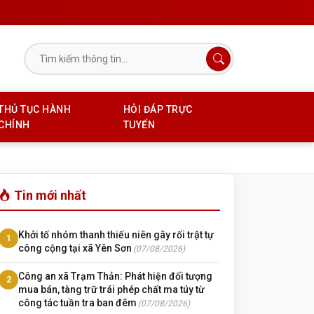
THỦ TỤC HÀNH
HỎI ĐÁP TRỰC
CHÍNH
TUYẾN
Tin mới nhất
Khởi tố nhóm thanh thiếu niên gây rối trật tự
1
công cộng tại xã Yên Sơn
(07/08/2026)
Công an xã Trạm Thản: Phát hiện đối tượng
2
mua bán, tàng trữ trái phép chất ma túy từ
công tác tuần tra ban đêm
(07/08/2026)