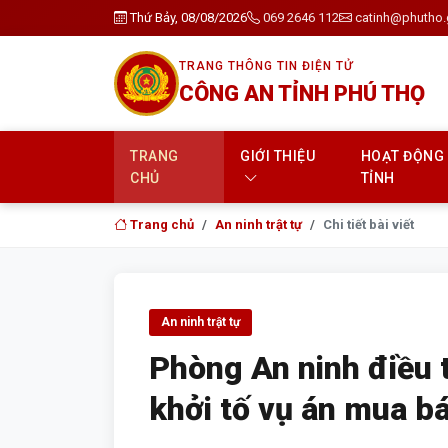
Thứ Bảy, 08/08/2026
069 2646 112
catinh@phutho.
TRANG THÔNG TIN ĐIỆN TỬ
CÔNG AN TỈNH PHÚ THỌ
TRANG
GIỚI THIỆU
HOẠT ĐỘNG
CHỦ
TỈNH
Trang chủ
An ninh trật tự
Chi tiết bài viết
An ninh trật tự
Phòng An ninh điều 
khởi tố vụ án mua b