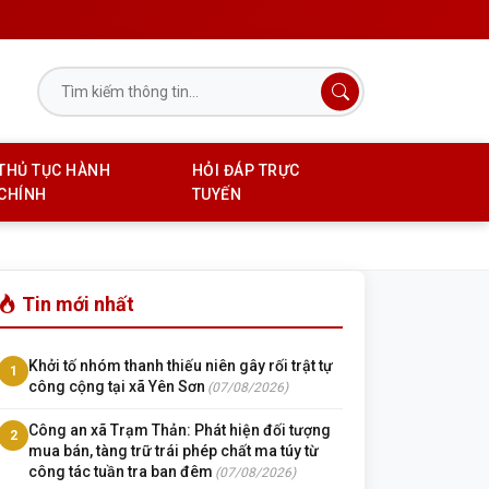
THỦ TỤC HÀNH
HỎI ĐÁP TRỰC
CHÍNH
TUYẾN
Tin mới nhất
Khởi tố nhóm thanh thiếu niên gây rối trật tự
1
công cộng tại xã Yên Sơn
(07/08/2026)
Công an xã Trạm Thản: Phát hiện đối tượng
2
mua bán, tàng trữ trái phép chất ma túy từ
công tác tuần tra ban đêm
(07/08/2026)