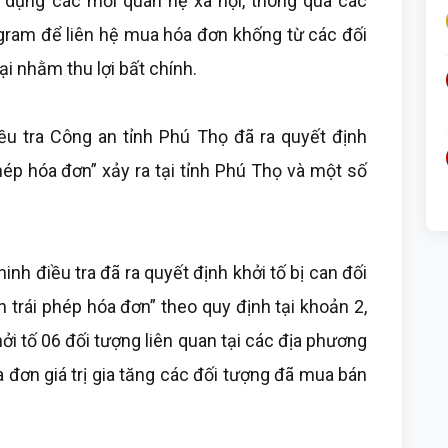
dụng các mối quan hệ xã hội, thông qua các
gram để liên hệ mua hóa đơn khống từ các đối
ại nhằm thu lợi bất chính.
u tra Công an tỉnh Phú Thọ đã ra quyết định
hép hóa đơn” xảy ra tại tỉnh Phú Thọ và một số
nh điều tra đã ra quyết định khởi tố bị can đối
 trái phép hóa đơn” theo quy định tại khoản 2,
ởi tố 06 đối tượng liên quan tại các địa phương
 đơn giá trị gia tăng các đối tượng đã mua bán