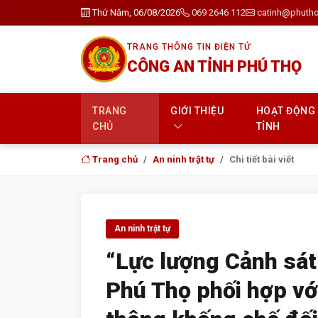
Thứ Năm, 06/08/2026
069 2646 112
catinh@phutho
TRANG THÔNG TIN ĐIỆN TỬ
CÔNG AN TỈNH PHÚ THỌ
TRANG
GIỚI THIỆU
HOẠT ĐỘNG
CHỦ
TỈNH
Trang chủ
An ninh trật tự
Chi tiết bài viết
An ninh trật tự
“Lực lượng Cảnh sát
Phú Thọ phối hợp vớ