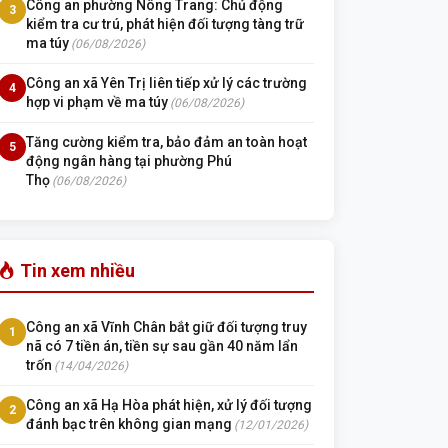
Công an phường Nông Trang: Chủ động
3
kiểm tra cư trú, phát hiện đối tượng tàng trữ
ma túy
(06/08/2026)
Công an xã Yên Trị liên tiếp xử lý các trường
4
hợp vi phạm về ma túy
(06/08/2026)
Tăng cường kiểm tra, bảo đảm an toàn hoạt
5
động ngân hàng tại phường Phú
Thọ
(06/08/2026)
Tin xem nhiều
Công an xã Vĩnh Chân bắt giữ đối tượng truy
1
nã có 7 tiền án, tiền sự sau gần 40 năm lẩn
trốn
(14/04/2026)
Công an xã Hạ Hòa phát hiện, xử lý đối tượng
2
đánh bạc trên không gian mạng
(12/01/2026)