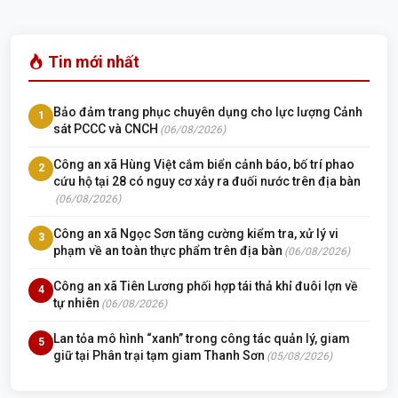
Tin mới nhất
Bảo đảm trang phục chuyên dụng cho lực lượng Cảnh
1
sát PCCC và CNCH
(06/08/2026)
Công an xã Hùng Việt cắm biển cảnh báo, bố trí phao
2
cứu hộ tại 28 có nguy cơ xảy ra đuối nước trên địa bàn
(06/08/2026)
Công an xã Ngọc Sơn tăng cường kiểm tra, xử lý vi
3
phạm về an toàn thực phẩm trên địa bàn
(06/08/2026)
Công an xã Tiên Lương phối hợp tái thả khỉ đuôi lợn về
4
tự nhiên
(06/08/2026)
Lan tỏa mô hình “xanh” trong công tác quản lý, giam
5
giữ tại Phân trại tạm giam Thanh Sơn
(05/08/2026)