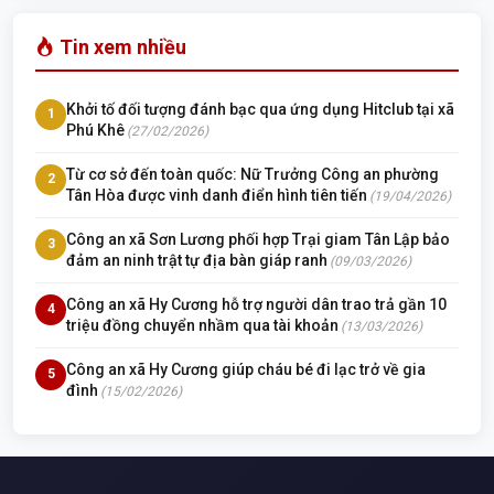
Tin xem nhiều
Khởi tố đối tượng đánh bạc qua ứng dụng Hitclub tại xã
1
Phú Khê
(27/02/2026)
Từ cơ sở đến toàn quốc: Nữ Trưởng Công an phường
2
Tân Hòa được vinh danh điển hình tiên tiến
(19/04/2026)
Công an xã Sơn Lương phối hợp Trại giam Tân Lập bảo
3
đảm an ninh trật tự địa bàn giáp ranh
(09/03/2026)
Công an xã Hy Cương hỗ trợ người dân trao trả gần 10
4
triệu đồng chuyển nhầm qua tài khoản
(13/03/2026)
Công an xã Hy Cương giúp cháu bé đi lạc trở về gia
5
đình
(15/02/2026)