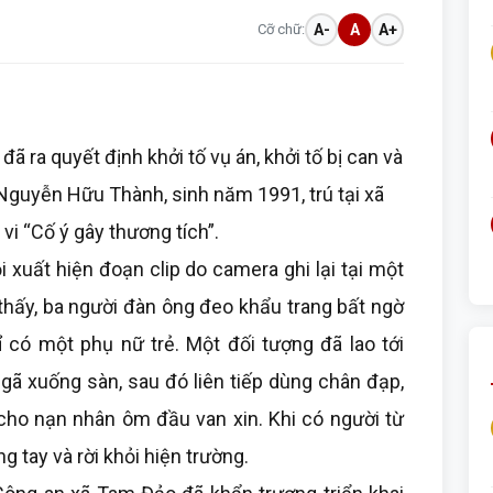
Cỡ chữ:
A-
A
A+
 ra quyết định khởi tố vụ án, khởi tố bị can và
 Nguyễn Hữu Thành, sinh năm 1991, trú tại xã
i “Cố ý gây thương tích”.
 xuất hiện đoạn clip do camera ghi lại tại một
thấy, ba người đàn ông đeo khẩu trang bất ngờ
 có một phụ nữ trẻ. Một đối tượng đã lao tới
ã xuống sàn, sau đó liên tiếp dùng chân đạp,
ho nạn nhân ôm đầu van xin. Khi có người từ
 tay và rời khỏi hiện trường.