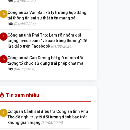
hội
(04/08/2026)
Công an xã Vân Bán xử lý trường hợp đăng
3
tải thông tin sai sự thật trên mạng xã
hội
(04/08/2026)
Công an tỉnh Phú Thọ: Làm rõ nhóm đối
4
tượng livestream “vé cào trúng thưởng” để
lừa đảo trên Facebook
(04/08/2026)
Công an xã Cao Dương bắt giữ nhóm đối
5
tượng tổ chức sử dụng trái phép chất ma
túy
(04/08/2026)
Tin xem nhiều
Cơ quan Cảnh sát điều tra Công an tỉnh Phú
1
Thọ đề nghị truy tố đối tượng đánh bạc trên
không gian mạng
(30/05/2026)