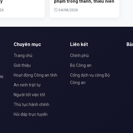
úy
phạm trong thanh, thiếu niên
26
04/08/2026
Chuyên mục
Liên kết
Bả
Trang chủ
Chính phủ
Giới thiệu
Bộ Công an
Hoạt động Công an tỉnh
Cổng dịch vụ công Bộ
họ
Công an
An ninh trật tự
Người tốt việc tốt
Thủ tục hành chính
Hỏi đáp trực tuyến