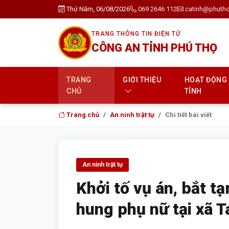
Thứ Năm, 06/08/2026
069 2646 112
catinh@phutho
TRANG THÔNG TIN ĐIỆN TỬ
CÔNG AN TỈNH PHÚ THỌ
TRANG
GIỚI THIỆU
HOẠT ĐỘNG
CHỦ
TỈNH
Trang chủ
An ninh trật tự
Chi tiết bài viết
An ninh trật tự
Khởi tố vụ án, bắt 
hung phụ nữ tại xã 