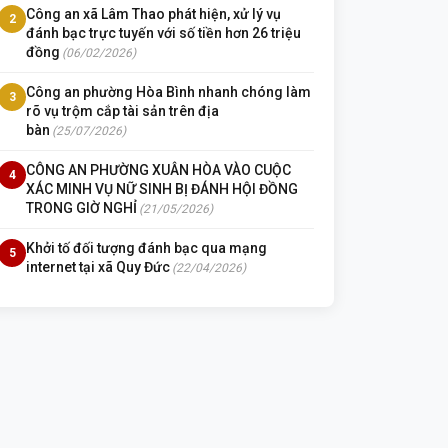
Công an xã Lâm Thao phát hiện, xử lý vụ
2
đánh bạc trực tuyến với số tiền hơn 26 triệu
đồng
(06/02/2026)
Công an phường Hòa Bình nhanh chóng làm
3
rõ vụ trộm cắp tài sản trên địa
bàn
(25/07/2026)
CÔNG AN PHƯỜNG XUÂN HÒA VÀO CUỘC
4
XÁC MINH VỤ NỮ SINH BỊ ĐÁNH HỘI ĐỒNG
TRONG GIỜ NGHỈ
(21/05/2026)
Khởi tố đối tượng đánh bạc qua mạng
5
internet tại xã Quy Đức
(22/04/2026)