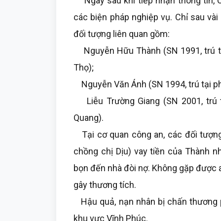
Ngay sau khi tiếp nhận thông tin, C
các biện pháp nghiệp vụ. Chỉ sau vài 
đối tượng liên quan gồm:
Nguyễn Hữu Thành (SN 1991, trú tại
Thọ);
Nguyễn Văn Ánh (SN 1994, trú tại ph
Liễu Trường Giang (SN 2001, trú t
Quang).
Tại cơ quan công an, các đối tượng
chồng chị Dịu) vay tiền của Thành n
bọn đến nhà đòi nợ. Không gặp được a
gây thương tích.
Hậu quả, nạn nhân bị chấn thương ph
khu vực Vĩnh Phúc.