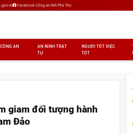
.gov.vn
Facebook Công an tỉnh Phú Thọ
 CÔNG AN
AN NINH TRẬT
NGƯỜI TỐT VIỆC
TỰ
TỐT
tạm giam đối tượng hành
Tam Đảo