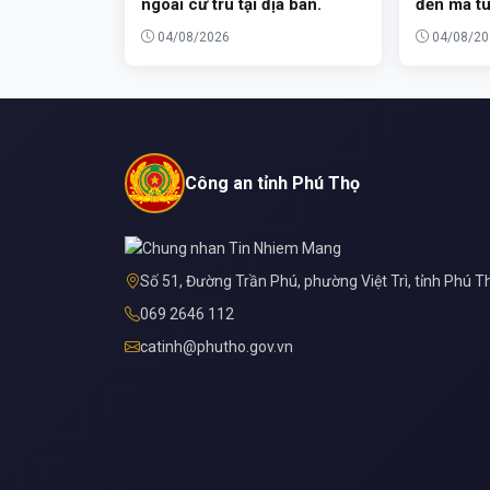
ngoài cư trú tại địa bàn.
đến ma t
04/08/2026
04/08/20
Công an tỉnh Phú Thọ
Số 51, Đường Trần Phú, phường Việt Trì, tỉnh Phú T
069 2646 112
catinh@phutho.gov.vn