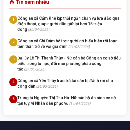
Tin xem nhiều
Công an xã Cẩm Khê kịp thời ngăn chặn vụ lừa đảo qua
1
điện thoại, giúp người dân giữ lại hơn 15 triệu
đồng
(30/04/2026)
Công an xã Chí Đám hỗ trợ người có biểu hiện rối loạn
2
tâm thần trở về với gia đình
(21/07/2026)
Đại úy Lê Thị Thanh Thủy - Nữ cán bộ Công an cơ sở tiêu
3
biểu trong tự học, đổi mới phương pháp công
tác
(27/01/2026)
Công an xã Yên Thủy trao trả tài sản bị đánh rơi cho
4
công dân
(26/05/2026)
Trung tá Nguyễn Thị Thu Hà: Nữ cán bộ An ninh cơ sở
5
tận tụy, vì Nhân dân phục vụ
(14/04/2026)