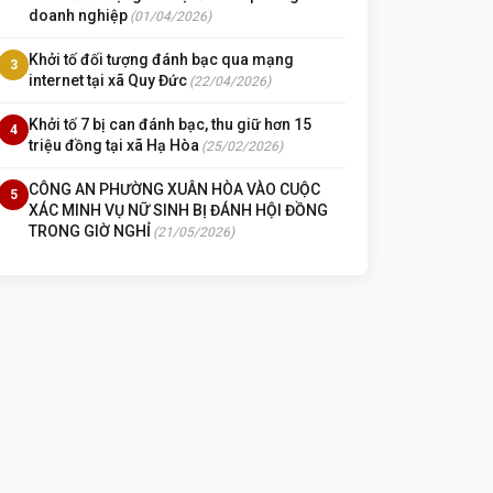
doanh nghiệp
(01/04/2026)
Khởi tố đối tượng đánh bạc qua mạng
3
internet tại xã Quy Đức
(22/04/2026)
Khởi tố 7 bị can đánh bạc, thu giữ hơn 15
4
triệu đồng tại xã Hạ Hòa
(25/02/2026)
CÔNG AN PHƯỜNG XUÂN HÒA VÀO CUỘC
5
XÁC MINH VỤ NỮ SINH BỊ ĐÁNH HỘI ĐỒNG
TRONG GIỜ NGHỈ
(21/05/2026)