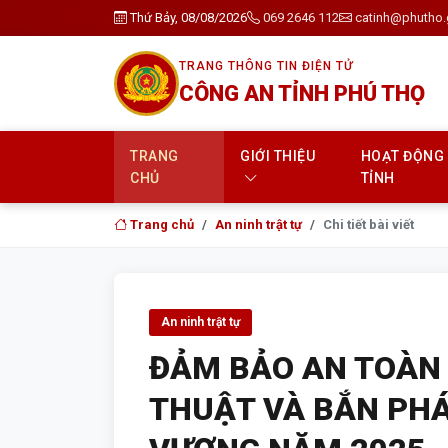
Thứ Bảy, 08/08/2026
069 2646 112
catinh@phutho.
TRANG THÔNG TIN ĐIỆN TỬ
CÔNG AN TỈNH PHÚ THỌ
TRANG
GIỚI THIỆU
HOẠT ĐỘNG
CHỦ
TỈNH
Trang chủ
An ninh trật tự
Chi tiết bài viết
An ninh trật tự
ĐẢM BẢO AN TOÀN
THUẬT VÀ BẮN PHÁ