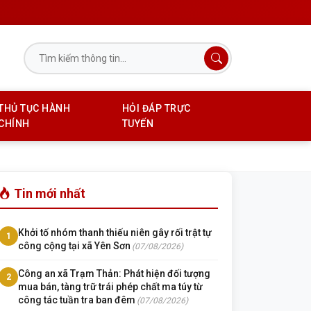
THỦ TỤC HÀNH
HỎI ĐÁP TRỰC
CHÍNH
TUYẾN
Tin mới nhất
Khởi tố nhóm thanh thiếu niên gây rối trật tự
1
công cộng tại xã Yên Sơn
(07/08/2026)
Công an xã Trạm Thản: Phát hiện đối tượng
2
mua bán, tàng trữ trái phép chất ma túy từ
công tác tuần tra ban đêm
(07/08/2026)