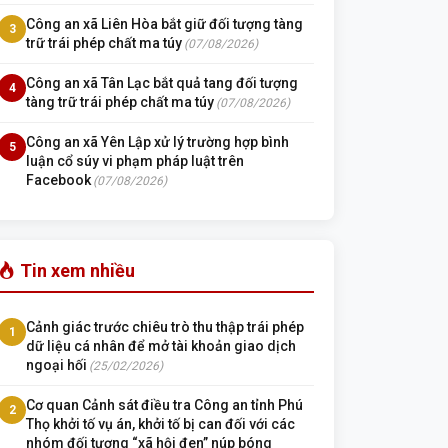
Công an xã Liên Hòa bắt giữ đối tượng tàng
3
trữ trái phép chất ma túy
(07/08/2026)
Công an xã Tân Lạc bắt quả tang đối tượng
4
tàng trữ trái phép chất ma túy
(07/08/2026)
Công an xã Yên Lập xử lý trường hợp bình
5
luận cổ súy vi phạm pháp luật trên
Facebook
(07/08/2026)
Tin xem nhiều
Cảnh giác trước chiêu trò thu thập trái phép
1
dữ liệu cá nhân để mở tài khoản giao dịch
ngoại hối
(25/02/2026)
Cơ quan Cảnh sát điều tra Công an tỉnh Phú
2
Thọ khởi tố vụ án, khởi tố bị can đối với các
nhóm đối tượng “xã hội đen” núp bóng