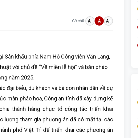
Cỡ chữ:
A-
A
A+
 tại Sân khấu phía Nam Hồ Công viên Văn Lang,
thuật với chủ đề “Về miền lễ hội” và bắn pháo
ơng năm 2025.
c đại biểu, du khách và bà con nhân dân về dự
hức màn pháo hoa, Công an tỉnh đã xây dựng kế
hia thành hàng chục tổ công tác triển khai
ực lượng tham gia phương án đã có mặt tại các
hành phố Việt Trì để triển khai các phương án