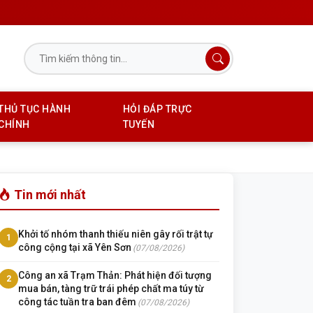
THỦ TỤC HÀNH
HỎI ĐÁP TRỰC
CHÍNH
TUYẾN
Tin mới nhất
Khởi tố nhóm thanh thiếu niên gây rối trật tự
1
công cộng tại xã Yên Sơn
(07/08/2026)
Công an xã Trạm Thản: Phát hiện đối tượng
2
mua bán, tàng trữ trái phép chất ma túy từ
công tác tuần tra ban đêm
(07/08/2026)