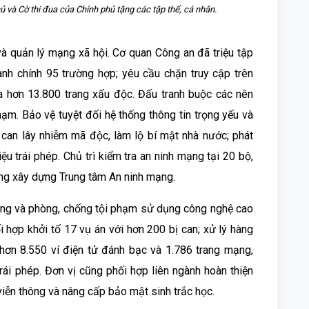
 và Cờ thi đua của Chính phủ tặng các tập thể, cá nhân.
 và quản lý mạng xã hội. Cơ quan Công an đã triệu tập
ành chính 95 trường hợp; yêu cầu chặn truy cập trên
a hơn 13.800 trang xấu độc. Đấu tranh buộc các nên
hạm. Bảo vệ tuyệt đối hệ thống thông tin trọng yếu và
ị can lây nhiễm mã độc, làm lộ bí mật nhà nước; phát
iệu trái phép. Chủ trì kiểm tra an ninh mạng tại 20 bộ,
ng xây dựng Trung tâm An ninh mạng.
mạng và phòng, chống tội phạm sử dụng công nghệ cao
ối hợp khởi tố 17 vụ án với hơn 200 bị can; xử lý hàng
 hơn 8.550 ví điện tử đánh bạc và 1.786 trang mạng,
rái phép. Đơn vị cũng phối hợp liên ngành hoàn thiện
viễn thông và nâng cấp bảo mật sinh trắc học.