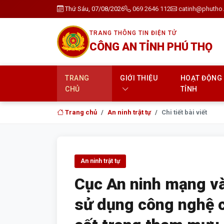
Thứ Sáu, 07/08/2026
069 2646 112
catinh@phutho.
TRANG THÔNG TIN ĐIỆN TỬ
CÔNG AN TỈNH PHÚ THỌ
TRANG
GIỚI THIỆU
HOẠT ĐỘNG
CHỦ
TỈNH
Trang chủ
An ninh trật tự
Chi tiết bài viết
An ninh trật tự
Cục An ninh mạng v
sử dụng công nghệ c