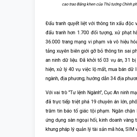
cao trao Bằng khen của Thủ tướng Chính phủ
Đấu tranh quyết liệt với thông tin xấu độc
đấu tranh hơn 1.700 đối tượng, xử phạt h
36.000 trang mạng vi phạm và vô hiệu hó
tảng xuyên biên giới gỡ bỏ thông tin sai p
an ninh dữ liệu. Đã khởi tố 03 vụ án, 31 b
hiện, xử lý 40 vụ việc lộ mất, mua bán dữ l
ngành, địa phương; hướng dẫn 34 địa phươ
Với vai trò "Tư lệnh Ngành", Cục An ninh 
đã trực tiếp triệt phá 19 chuyên án lớn, ph
trăm tin báo tố giác tội phạm. Ngăn chặn
ứng dụng sàn ngoại hối, kinh doanh vàng t
khung pháp lý quản lý tài sản mã hóa, SIM 