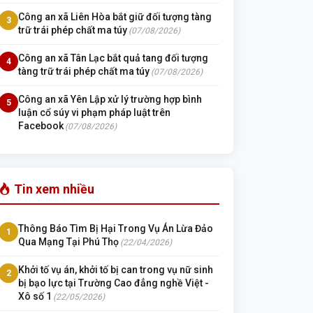
Công an xã Liên Hòa bắt giữ đối tượng tàng
3
trữ trái phép chất ma túy
(07/08/2026)
Công an xã Tân Lạc bắt quả tang đối tượng
4
tàng trữ trái phép chất ma túy
(07/08/2026)
Công an xã Yên Lập xử lý trường hợp bình
5
luận cổ súy vi phạm pháp luật trên
Facebook
(07/08/2026)
Tin xem nhiều
Thông Báo Tìm Bị Hại Trong Vụ Án Lừa Đảo
1
Qua Mạng Tại Phú Thọ
(22/04/2026)
Khởi tố vụ án, khởi tố bị can trong vụ nữ sinh
2
bị bạo lực tại Trường Cao đẳng nghề Việt -
Xô số 1
(22/05/2026)