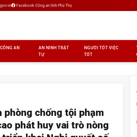
gov.vn
Facebook Công an tỉnh Phú Thọ
 CÔNG AN
AN NINH TRẬT
NGƯỜI TỐT VIỆC
TỰ
TỐT
à phòng chống tội phạm
ao phát huy vai trò nòng