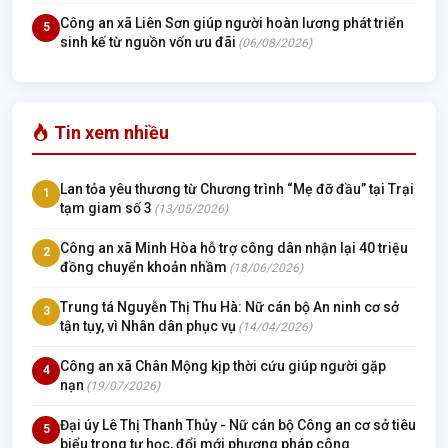
Công an xã Liên Sơn giúp người hoàn lương phát triển
5
sinh kế từ nguồn vốn ưu đãi
(06/08/2026)
Tin xem nhiều
Lan tỏa yêu thương từ Chương trình “Mẹ đỡ đầu” tại Trại
1
tạm giam số 3
(13/05/2026)
Công an xã Minh Hòa hỗ trợ công dân nhận lại 40 triệu
2
đồng chuyển khoản nhầm
(18/06/2026)
Trung tá Nguyễn Thị Thu Hà: Nữ cán bộ An ninh cơ sở
3
tận tụy, vì Nhân dân phục vụ
(14/04/2026)
Công an xã Chân Mộng kịp thời cứu giúp người gặp
4
nạn
(19/07/2026)
Đại úy Lê Thị Thanh Thủy - Nữ cán bộ Công an cơ sở tiêu
5
biểu trong tự học, đổi mới phương pháp công