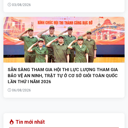
03/08/2026
SẴN SÀNG THAM GIA HỘI THI LỰC LƯỢNG THAM GIA
BẢO VỆ AN NINH, TRẬT TỰ Ở CƠ SỞ GIỎI TOÀN QUỐC
LẦN THỨ I NĂM 2026
06/08/2026
Tin mới nhất