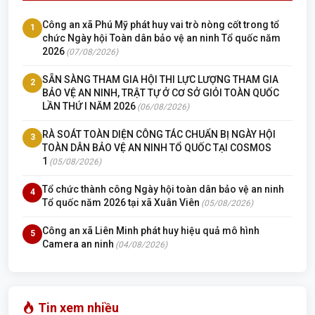
Công an xã Phú Mỹ phát huy vai trò nòng cốt trong tổ
1
chức Ngày hội Toàn dân bảo vệ an ninh Tổ quốc năm
2026
(07/08/2026)
SẴN SÀNG THAM GIA HỘI THI LỰC LƯỢNG THAM GIA
2
BẢO VỆ AN NINH, TRẬT TỰ Ở CƠ SỞ GIỎI TOÀN QUỐC
LẦN THỨ I NĂM 2026
(06/08/2026)
RÀ SOÁT TOÀN DIỆN CÔNG TÁC CHUẨN BỊ NGÀY HỘI
3
TOÀN DÂN BẢO VỆ AN NINH TỔ QUỐC TẠI COSMOS
1
(05/08/2026)
Tổ chức thành công Ngày hội toàn dân bảo vệ an ninh
4
Tổ quốc năm 2026 tại xã Xuân Viên
(05/08/2026)
Công an xã Liên Minh phát huy hiệu quả mô hình
5
Camera an ninh
(04/08/2026)
Tin xem nhiều