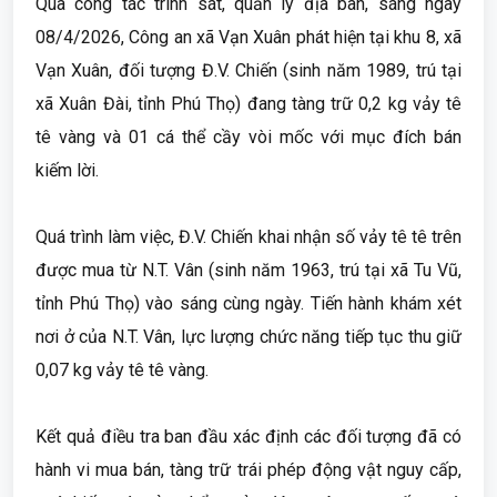
Qua công tác trinh sát, quản lý địa bàn, sáng ngày
08/4/2026, Công an xã Vạn Xuân phát hiện tại khu 8, xã
Vạn Xuân, đối tượng Đ.V. Chiến (sinh năm 1989, trú tại
xã Xuân Đài, tỉnh Phú Thọ) đang tàng trữ 0,2 kg vảy tê
tê vàng và 01 cá thể cầy vòi mốc với mục đích bán
kiếm lời.
Quá trình làm việc, Đ.V. Chiến khai nhận số vảy tê tê trên
được mua từ N.T. Vân (sinh năm 1963, trú tại xã Tu Vũ,
tỉnh Phú Thọ) vào sáng cùng ngày. Tiến hành khám xét
nơi ở của N.T. Vân, lực lượng chức năng tiếp tục thu giữ
0,07 kg vảy tê tê vàng.
Kết quả điều tra ban đầu xác định các đối tượng đã có
hành vi mua bán, tàng trữ trái phép động vật nguy cấp,