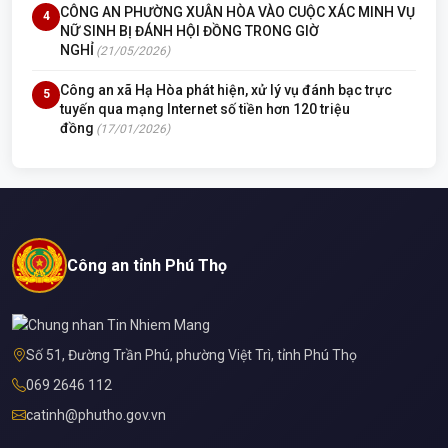
CÔNG AN PHƯỜNG XUÂN HÒA VÀO CUỘC XÁC MINH VỤ
4
NỮ SINH BỊ ĐÁNH HỘI ĐỒNG TRONG GIỜ
NGHỈ
(21/05/2026)
Công an xã Hạ Hòa phát hiện, xử lý vụ đánh bạc trực
5
tuyến qua mạng Internet số tiền hơn 120 triệu
đồng
(17/01/2026)
Công an tỉnh Phú Thọ
Số 51, Đường Trần Phú, phường Việt Trì, tỉnh Phú Thọ
069 2646 112
catinh@phutho.gov.vn