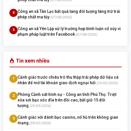
Công an xã Tân Lạc bắt quả tang đối tượng tàng trữ trái
4
phép chất ma túy
(07/08/2026)
Công an xã Yên Lập xử lý trường hợp bình luận cổ súy vi
5
phạm pháp luật trên Facebook
(07/08/2026)
Tin xem nhiều
Cảnh giác trước chiêu trò thu thập trái phép dữ liệu cá
1
nhân để mở tài khoản giao dịch ngoại hối
(25/02/2026)
Phòng Cảnh sát hình sự - Công an tỉnh Phú Thọ: Triệt
2
xóa sới bạc xóc đĩa trên đồi cao, bắt giữ 15 đối
tượng
(29/05/2026)
Cảnh giác với đánh bạc casino, nổ hũ trên không gian
3
mạng
(09/02/2026)