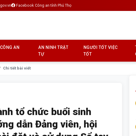
gov.vn
Facebook Công an tỉnh Phú Thọ
 CÔNG AN
AN NINH TRẬT
NGƯỜI TỐT VIỆC
TỰ
TỐT
Chi tiết bài viết
nh tổ chức buổi sinh
ng dẫn Đảng viên, hội