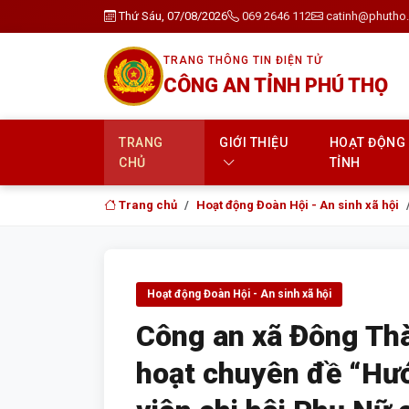
Thứ Sáu, 07/08/2026
069 2646 112
catinh@phutho.
TRANG THÔNG TIN ĐIỆN TỬ
CÔNG AN TỈNH PHÚ THỌ
TRANG
GIỚI THIỆU
HOẠT ĐỘNG
CHỦ
TỈNH
Trang chủ
Hoạt động Đoàn Hội - An sinh xã hội
Hoạt động Đoàn Hội - An sinh xã hội
Công an xã Đông Thà
hoạt chuyên đề “Hướ