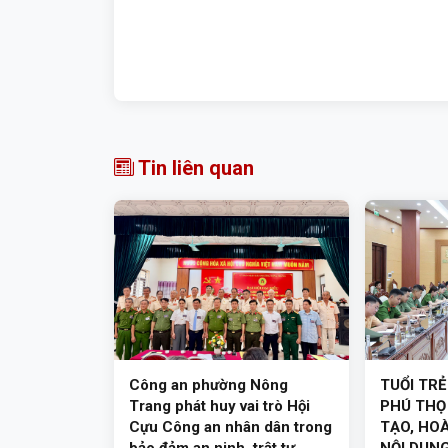
Tin liên quan
Công an phường Nông
TUỔI TR
Trang phát huy vai trò Hội
PHÚ THỌ
Cựu Công an nhân dân trong
TẠO, HO
bảo đảm an ninh, trật tự
NỘI DUN