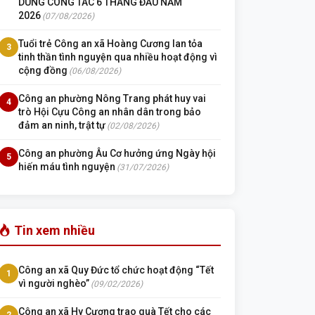
DUNG CÔNG TÁC 6 THÁNG ĐẦU NĂM
2026
(07/08/2026)
Tuổi trẻ Công an xã Hoàng Cương lan tỏa
3
tinh thần tình nguyện qua nhiều hoạt động vì
cộng đồng
(06/08/2026)
Công an phường Nông Trang phát huy vai
4
trò Hội Cựu Công an nhân dân trong bảo
đảm an ninh, trật tự
(02/08/2026)
Công an phường Âu Cơ hưởng ứng Ngày hội
5
hiến máu tình nguyện
(31/07/2026)
Tin xem nhiều
Công an xã Quy Đức tổ chức hoạt động “Tết
1
vì người nghèo”
(09/02/2026)
Công an xã Hy Cương trao quà Tết cho các
2