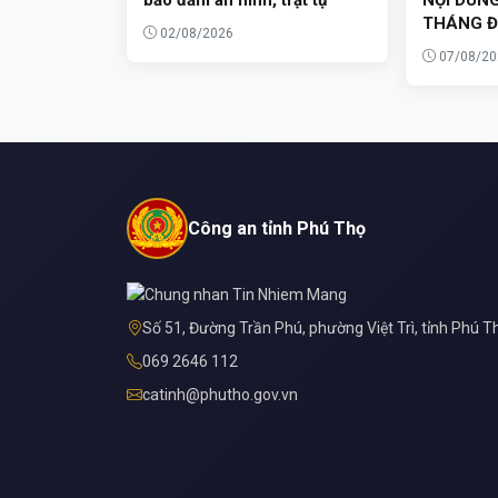
THÁNG Đ
02/08/2026
07/08/20
Công an tỉnh Phú Thọ
Số 51, Đường Trần Phú, phường Việt Trì, tỉnh Phú T
069 2646 112
catinh@phutho.gov.vn