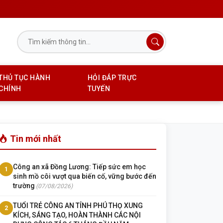
THỦ TỤC HÀNH
HỎI ĐÁP TRỰC
CHÍNH
TUYẾN
Tin mới nhất
Công an xã Đồng Lương: Tiếp sức em học
1
sinh mồ côi vượt qua biến cố, vững bước đến
trường
(07/08/2026)
TUỔI TRẺ CÔNG AN TỈNH PHÚ THỌ XUNG
2
KÍCH, SÁNG TẠO, HOÀN THÀNH CÁC NỘI