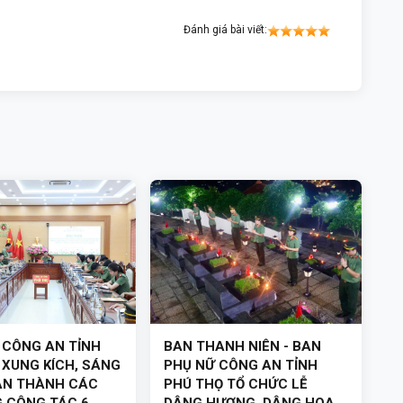
Đánh giá bài viết:
Ẻ CÔNG AN TỈNH
BAN THANH NIÊN - BAN
 XUNG KÍCH, SÁNG
PHỤ NỮ CÔNG AN TỈNH
ÀN THÀNH CÁC
PHÚ THỌ TỔ CHỨC LỄ
G CÔNG TÁC 6
DÂNG HƯƠNG, DÂNG HOA