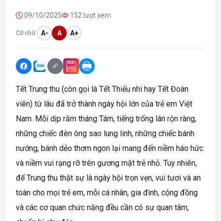
09/10/2025
152 lượt xem
Cỡ chữ:
A-
A
A+
Tết Trung thu (còn gọi là Tết Thiếu nhi hay Tết Đoàn
viên) từ lâu đã trở thành ngày hội lớn của trẻ em Việt
Nam. Mỗi dịp rằm tháng Tám, tiếng trống lân rộn ràng,
những chiếc đèn ông sao lung linh, những chiếc bánh
nướng, bánh dẻo thơm ngon lại mang đến niềm háo hức
và niềm vui rạng rỡ trên gương mặt trẻ nhỏ. Tuy nhiên,
để Trung thu thật sự là ngày hội trọn vẹn, vui tươi và an
toàn cho mọi trẻ em, mỗi cá nhân, gia đình, cộng đồng
và các cơ quan chức năng đều cần có sự quan tâm,