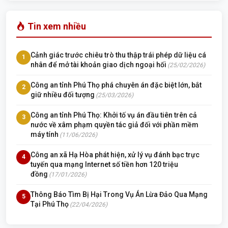
Tin xem nhiều
Cảnh giác trước chiêu trò thu thập trái phép dữ liệu cá
1
nhân để mở tài khoản giao dịch ngoại hối
(25/02/2026)
Công an tỉnh Phú Thọ phá chuyên án đặc biệt lớn, bắt
2
giữ nhiều đối tượng
(25/03/2026)
Công an tỉnh Phú Thọ: Khởi tố vụ án đầu tiên trên cả
3
nước về xâm phạm quyền tác giả đối với phần mềm
máy tính
(11/06/2026)
Công an xã Hạ Hòa phát hiện, xử lý vụ đánh bạc trực
4
tuyến qua mạng Internet số tiền hơn 120 triệu
đồng
(17/01/2026)
Thông Báo Tìm Bị Hại Trong Vụ Án Lừa Đảo Qua Mạng
5
Tại Phú Thọ
(22/04/2026)