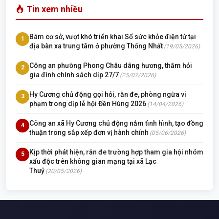
Tin xem nhiều
Bám cơ sở, vượt khó triển khai Sổ sức khỏe điện tử tại
1
địa bàn xa trung tâm ở phường Thống Nhất
(19/05/2026)
Công an phường Phong Châu dâng hương, thăm hỏi
2
gia đình chính sách dịp 27/7
(25/07/2026)
Hy Cương chủ động gọi hỏi, răn đe, phòng ngừa vi
3
phạm trong dịp lễ hội Đền Hùng 2026
(14/04/2026)
Công an xã Hy Cương chủ động nắm tình hình, tạo đồng
4
thuận trong sắp xếp đơn vị hành chính
(05/06/2026)
Kịp thời phát hiện, răn đe trường hợp tham gia hội nhóm
5
xấu độc trên không gian mạng tại xã Lạc
Thuỷ
(20/05/2026)