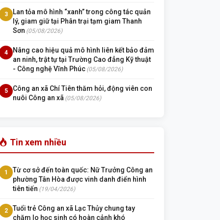
Lan tỏa mô hình “xanh” trong công tác quản
3
lý, giam giữ tại Phân trại tạm giam Thanh
Sơn
(05/08/2026)
Nâng cao hiệu quả mô hình liên kết bảo đảm
4
an ninh, trật tự tại Trường Cao đẳng Kỹ thuật
- Công nghệ Vĩnh Phúc
(05/08/2026)
Công an xã Chí Tiên thăm hỏi, động viên con
5
nuôi Công an xã
(05/08/2026)
Tin xem nhiều
Từ cơ sở đến toàn quốc: Nữ Trưởng Công an
1
phường Tân Hòa được vinh danh điển hình
tiên tiến
(19/04/2026)
Tuổi trẻ Công an xã Lạc Thủy chung tay
2
chăm lo học sinh có hoàn cảnh khó