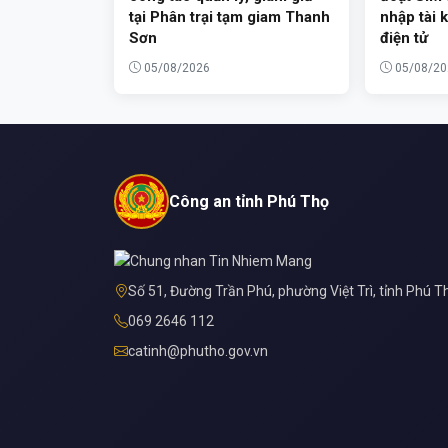
tại Phân trại tạm giam Thanh
nhập tài 
Sơn
điện tử
05/08/2026
05/08/20
Công an tỉnh Phú Thọ
Số 51, Đường Trần Phú, phường Việt Trì, tỉnh Phú T
069 2646 112
catinh@phutho.gov.vn