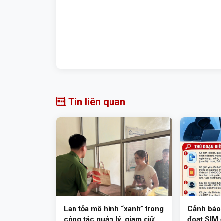
Tin liên quan
Lan tỏa mô hình “xanh” trong
Cảnh báo
công tác quản lý, giam giữ
đoạt SIM 