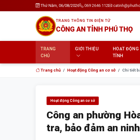
Thứ Năm, 06/08/2026
069 2646 112
catinh@phutho
TRANG THÔNG TIN ĐIỆN TỬ
CÔNG AN TỈNH PHÚ THỌ
TRANG
GIỚI THIỆU
HOẠT ĐỘNG
CHỦ
TỈNH
Trang chủ
Hoạt động Công an cơ sở
Chi tiết b
Hoạt động Công an cơ sở
Công an phường Hòa
tra, bảo đảm an ninh,