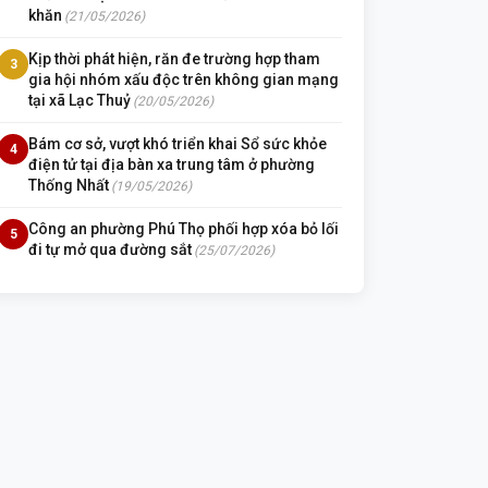
khăn
(21/05/2026)
Kịp thời phát hiện, răn đe trường hợp tham
3
gia hội nhóm xấu độc trên không gian mạng
tại xã Lạc Thuỷ
(20/05/2026)
Bám cơ sở, vượt khó triển khai Sổ sức khỏe
4
điện tử tại địa bàn xa trung tâm ở phường
Thống Nhất
(19/05/2026)
Công an phường Phú Thọ phối hợp xóa bỏ lối
5
đi tự mở qua đường sắt
(25/07/2026)