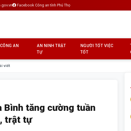
.gov.vn
Facebook Công an tỉnh Phú Thọ
 CÔNG AN
AN NINH TRẬT
NGƯỜI TỐT VIỆC
TỰ
TỐT
ài viết
 Bình tăng cường tuần
 trật tự