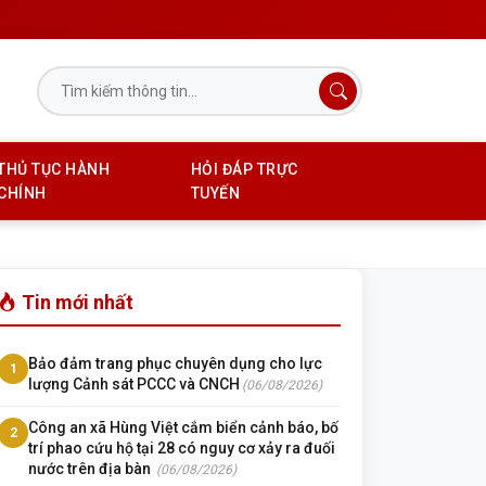
THỦ TỤC HÀNH
HỎI ĐÁP TRỰC
CHÍNH
TUYẾN
Tin mới nhất
Bảo đảm trang phục chuyên dụng cho lực
1
lượng Cảnh sát PCCC và CNCH
(06/08/2026)
Công an xã Hùng Việt cắm biển cảnh báo, bố
2
trí phao cứu hộ tại 28 có nguy cơ xảy ra đuối
nước trên địa bàn
(06/08/2026)