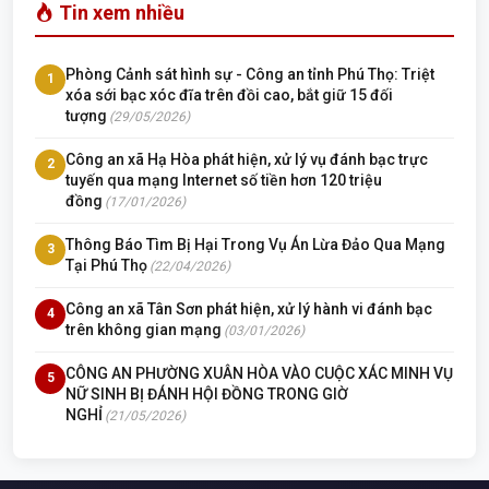
Tin xem nhiều
Phòng Cảnh sát hình sự - Công an tỉnh Phú Thọ: Triệt
1
xóa sới bạc xóc đĩa trên đồi cao, bắt giữ 15 đối
tượng
(29/05/2026)
Công an xã Hạ Hòa phát hiện, xử lý vụ đánh bạc trực
2
tuyến qua mạng Internet số tiền hơn 120 triệu
đồng
(17/01/2026)
Thông Báo Tìm Bị Hại Trong Vụ Án Lừa Đảo Qua Mạng
3
Tại Phú Thọ
(22/04/2026)
Công an xã Tân Sơn phát hiện, xử lý hành vi đánh bạc
4
trên không gian mạng
(03/01/2026)
CÔNG AN PHƯỜNG XUÂN HÒA VÀO CUỘC XÁC MINH VỤ
5
NỮ SINH BỊ ĐÁNH HỘI ĐỒNG TRONG GIỜ
NGHỈ
(21/05/2026)