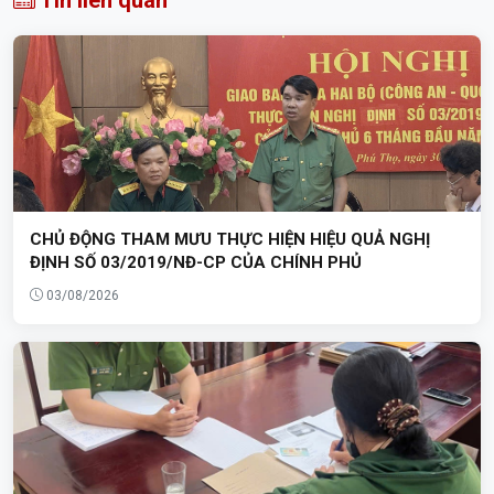
CHỦ ĐỘNG THAM MƯU THỰC HIỆN HIỆU QUẢ NGHỊ
ĐỊNH SỐ 03/2019/NĐ-CP CỦA CHÍNH PHỦ
03/08/2026