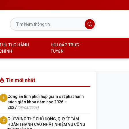
THỦ TỤC HÀNH
HỎI ĐÁP TRỰC
CHÍNH
TUYẾN
Tin mới nhất
Công an tỉnh phối hợp giám sát phát hành
1
sách giáo khoa năm học 2026 –
2027
(05/08/2026)
GIỮ VỮNG THẾ CHỦ ĐỘNG, QUYẾT TÂM
2
HOÀN THÀNH CAO NHẤT NHIỆM VỤ CÔNG