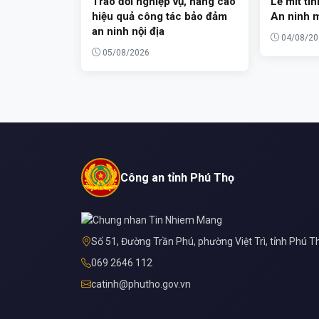
Trao đổi nghiệp vụ, nâng cao
Lễ mít ti
hiệu quả công tác bảo đảm
An ninh 
an ninh nội địa
04/08/20
05/08/2026
Công an tỉnh Phú Thọ
Số 51, Đường Trần Phú, phường Việt Trì, tỉnh Phú T
069 2646 112
catinh@phutho.gov.vn