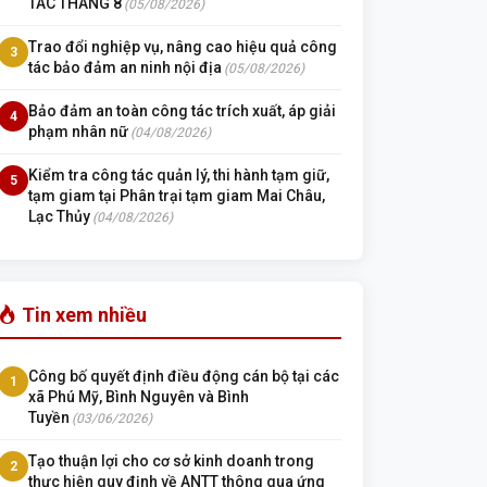
TÁC THÁNG 8
(05/08/2026)
Trao đổi nghiệp vụ, nâng cao hiệu quả công
3
tác bảo đảm an ninh nội địa
(05/08/2026)
Bảo đảm an toàn công tác trích xuất, áp giải
4
phạm nhân nữ
(04/08/2026)
Kiểm tra công tác quản lý, thi hành tạm giữ,
5
tạm giam tại Phân trại tạm giam Mai Châu,
Lạc Thủy
(04/08/2026)
Tin xem nhiều
Công bố quyết định điều động cán bộ tại các
1
xã Phú Mỹ, Bình Nguyên và Bình
Tuyền
(03/06/2026)
Tạo thuận lợi cho cơ sở kinh doanh trong
2
thực hiện quy định về ANTT thông qua ứng