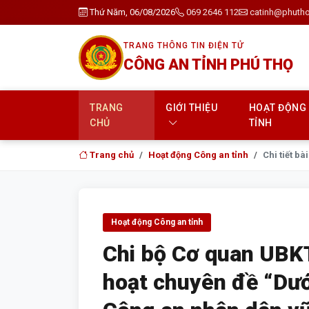
Thứ Năm, 06/08/2026
069 2646 112
catinh@phutho
TRANG THÔNG TIN ĐIỆN TỬ
CÔNG AN TỈNH PHÚ THỌ
TRANG
GIỚI THIỆU
HOẠT ĐỘNG
CHỦ
TỈNH
Trang chủ
Hoạt động Công an tỉnh
Chi tiết bài
Hoạt động Công an tỉnh
Chi bộ Cơ quan UBKT
hoạt chuyên đề “Dướ