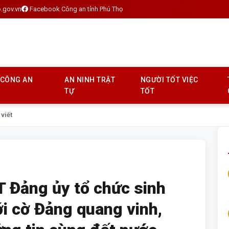
.gov.vn
Facebook Công an tỉnh Phú Thọ
 CÔNG AN
AN NINH TRẬT
NGƯỜI TỐT VIỆC
TỰ
TỐT
 viết
 Đảng ủy tổ chức sinh
i cờ Đảng quang vinh,