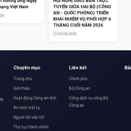
nh hưởng ứng Ngày
HỘI NGHỊ GIAO BAN TRỰC
mạng Việt Nam
TUYẾN GIỮA HAI BỘ (CÔNG
AN - QUỐC PHÒNG) TRIỂN
26
KHAI NHIỆM VỤ PHỐI HỢP 6
THÁNG CUỐI NĂM 2026
03/08/2026
Chuyên mục
Liên kết
Bả
Trang chủ
Chính phủ
Giới thiệu
Bộ Công an
Hoạt động Công an tỉnh
Cổng dịch vụ công Bộ
họ
Công an
An ninh trật tự
Người tốt việc tốt
Thủ tục hành chính