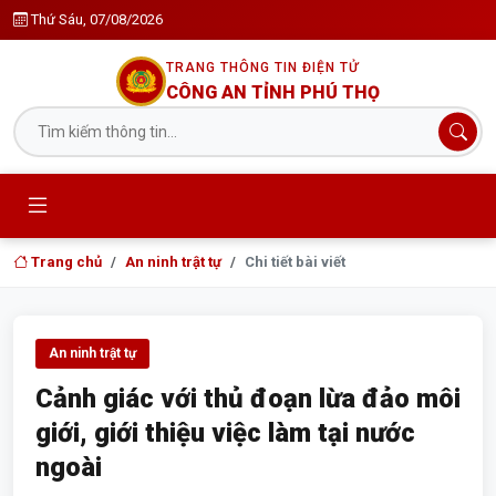
Thứ Sáu, 07/08/2026
TRANG THÔNG TIN ĐIỆN TỬ
CÔNG AN TỈNH PHÚ THỌ
Trang chủ
An ninh trật tự
Chi tiết bài viết
An ninh trật tự
Cảnh giác với thủ đoạn lừa đảo môi
giới, giới thiệu việc làm tại nước
ngoài