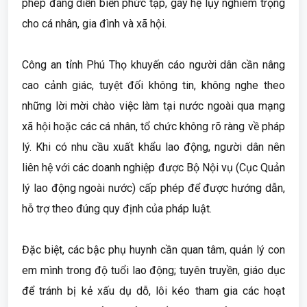
phép đang diễn biến phức tạp, gây hệ lụy nghiêm trọng
cho cá nhân, gia đình và xã hội.
Công an tỉnh Phú Thọ khuyến cáo người dân cần nâng
cao cảnh giác, tuyệt đối không tin, không nghe theo
những lời mời chào việc làm tại nước ngoài qua mạng
xã hội hoặc các cá nhân, tổ chức không rõ ràng về pháp
lý. Khi có nhu cầu xuất khẩu lao động, người dân nên
liên hệ với các doanh nghiệp được Bộ Nội vụ (Cục Quản
lý lao động ngoài nước) cấp phép để được hướng dẫn,
hỗ trợ theo đúng quy định của pháp luật.
Đặc biệt, các bậc phụ huynh cần quan tâm, quản lý con
em mình trong độ tuổi lao động; tuyên truyền, giáo dục
để tránh bị kẻ xấu dụ dỗ, lôi kéo tham gia các hoạt