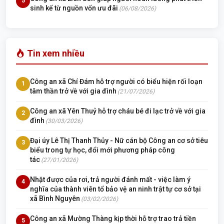
5
sinh kế từ nguồn vốn ưu đãi
(06/08/2026)
Tin xem nhiều
Công an xã Chí Đám hỗ trợ người có biểu hiện rối loạn
1
tâm thần trở về với gia đình
(21/07/2026)
Công an xã Yên Thuỷ hỗ trợ cháu bé đi lạc trở về với gia
2
đình
(30/03/2026)
Đại úy Lê Thị Thanh Thủy - Nữ cán bộ Công an cơ sở tiêu
3
biểu trong tự học, đổi mới phương pháp công
tác
(27/01/2026)
Nhặt được của rơi, trả người đánh mất - việc làm ý
4
nghĩa của thành viên tổ bảo vệ an ninh trật tự cơ sở tại
xã Bình Nguyên
(03/02/2026)
Công an xã Mường Thàng kịp thời hỗ trợ trao trả tiền
5