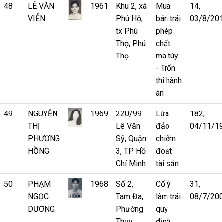
48
LÊ VĂN
1961
Khu 2, xã
Mua
14,
VIỄN
Phú Hộ,
bán trái
03/8/20
tx Phú
phép
Thọ, Phú
chất
Thọ
ma túy
- Trốn
thi hành
án
49
NGUYỄN
1969
220/99
Lừa
182,
THỊ
Lê Văn
đảo
04/11/1
PHƯƠNG
Sỹ, Quận
chiếm
HỒNG
3, TP Hồ
đoạt
Chí Minh
tài sản
50
PHẠM
1968
Số 2,
Cố ý
31,
NGỌC
Tam Đa,
làm trái
08/7/20
DƯƠNG
Phường
quy
Thụy
định