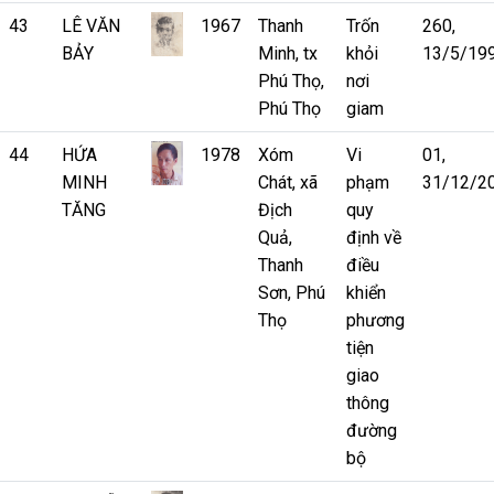
43
LÊ VĂN
1967
Thanh
Trốn
260,
BẢY
Minh, tx
khỏi
13/5/19
Phú Thọ,
nơi
Phú Thọ
giam
44
HỨA
1978
Xóm
Vi
01,
MINH
Chát, xã
phạm
31/12/2
TĂNG
Địch
quy
Quả,
định về
Thanh
điều
Sơn, Phú
khiển
Thọ
phương
tiện
giao
thông
đường
bộ