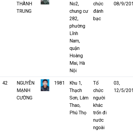
THÀNH
No2,
chức
08/9/20
TRUNG
chung cư
đánh
282,
bạc
phường
Lĩnh
Nam,
quận
Hoàng
Mai, Hà
Nội
42
NGUYỄN
1981
Khu 1,
Tổ
03,
MẠNH
Thạch
chức
12/5/20
CƯỜNG
Sơn, Lâm
người
Thao,
khác
Phú Thọ
trốn đi
nước
ngoài