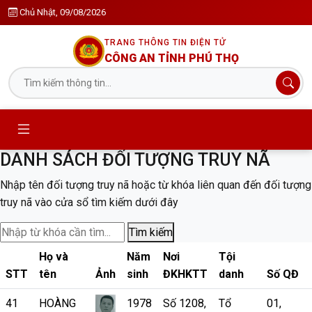
Chủ Nhật, 09/08/2026
TRANG THÔNG TIN ĐIỆN TỬ
CÔNG AN TỈNH PHÚ THỌ
DANH SÁCH ĐỐI TƯỢNG TRUY NÃ
Nhập tên đối tượng truy nã hoặc từ khóa liên quan đến đối tượng
truy nã vào cửa sổ tìm kiếm dưới đây
Tìm kiếm
Họ và
Năm
Nơi
Tội
STT
tên
Ảnh
sinh
ĐKHKTT
danh
Số QĐ
41
HOÀNG
1978
Số 1208,
Tổ
01,