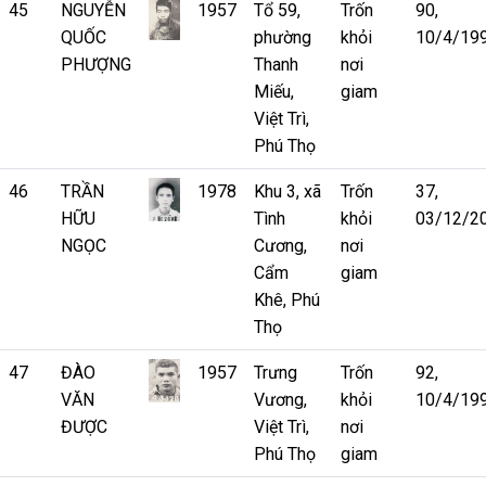
45
NGUYỄN
1957
Tổ 59,
Trốn
90,
QUỐC
phường
khỏi
10/4/19
PHƯỢNG
Thanh
nơi
Miếu,
giam
Việt Trì,
Phú Thọ
46
TRẦN
1978
Khu 3, xã
Trốn
37,
HỮU
Tình
khỏi
03/12/2
NGỌC
Cương,
nơi
Cẩm
giam
Khê, Phú
Thọ
47
ĐÀO
1957
Trưng
Trốn
92,
VĂN
Vương,
khỏi
10/4/19
ĐƯỢC
Việt Trì,
nơi
Phú Thọ
giam