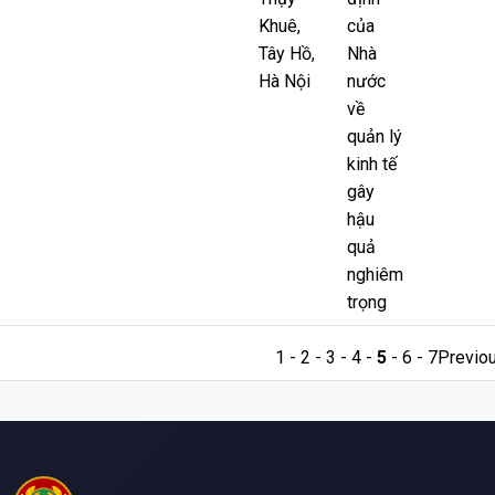
Khuê,
của
Tây Hồ,
Nhà
Hà Nội
nước
về
quản lý
kinh tế
gây
hậu
quả
nghiêm
trọng
1
-
2
-
3
-
4
-
5
-
6
-
7
Previo